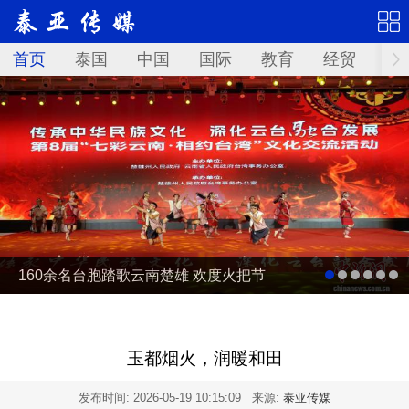
首页
泰国
中国
国际
教育
经贸
华
160余名台胞踏歌云南楚雄 欢度火把节
玉都烟火，润暖和田
发布时间:
2026-05-19 10:15:09
来源:
泰亚传媒