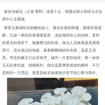
泰亚传媒讯（记者 菁野）清晨十点，我缓步踏入和田玉石交
易中心玉都城。
整座玉都城恰似初醒的故人，褪去长夜的静谧，慢慢舒展眉
眼，沉寂一夜的街巷缓缓复苏，漾起细碎的人间动静。柔和
的晨光斜洒而下，铺遍整洁的街巷，保洁人员推着器具缓缓
穿行，清水涤过的地面，凝着粼粼细碎的光斑，温柔又清
亮。早至的摊主们从容有序，铺开一方柔软绒布，将一块块
玉石轻拿轻放、细细陈列。指尖温柔摩挲摆放的模样，不只
是陈列一方货品，更是妥帖安放着朝夕坚守的心事与期许。