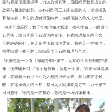
家与卖家便重重握手，力道恳切真挚，眉眼间尽数是成交的
欣喜与相逢的默契。亦有斟酌再三未能合意的人，轻轻摇头
释然转身，片刻的遗憾坦荡纯粹，转瞬便融入往来人潮里。
移步至成品区，数千个摊位鳞次栉比、错落排布，一眼望不
到尽头，满目皆是玉石温润的光泽。各式雕琢精良的玉饰、
玉牌静静陈列，在天光里漾着清润柔光。我驻足一方摊位，
抬手细观一枚玉牌，细细品读玉石的肌理与气韵。
守摊的是一位眉目清朗的年轻摊主，见我心生喜爱却略带犹
豫，便爽朗开口：“给个超低价，就想开个张。”言语间满是真
诚，亦藏着玉石行业不为人知的细碎无奈。我后来方才知
晓，在这座偌大的玉都，整日无人问津本是寻常，万千摊主
日日坚守，守的是一方初心，等的是一场因缘相逢。