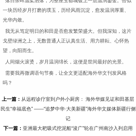
落日余晖温柔洒落，为整座玉都城镀上一层温润鎏金。恰似
一块历经岁月打磨的璞玉，历经风雨沉淀，愈发温润厚重、
光华内敛。
我无从笃定明日的和田是否愈发繁荣盛大。但我深知，这片
戈壁绿洲之上，无数普通人正认真生活、用力耕耘、心怀热
望，向阳而生。
人间烟火滚烫，岁月温润绵长，这便是世间最好的光景。
需要我再微调语句节奏，让全文更适配海外华文刊发风格
吗？
上一篇：
从远程诊疗室到户外小厨房： 海外华媒见证和田基层
民生“幸福底色” ——“追梦中华·大美新疆”海外华文媒体新疆行侧
记
下一篇：
亚洲最大耙吸式挖泥船“浚广”轮在广州南沙入列启用