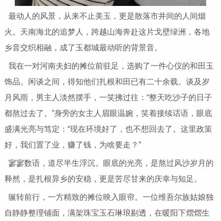
最动人的风景，从来不止美玉，更是散落市井间的人间烟
火。天南海北的追梦人，跨越山海奔赴这片戈壁绿洲，各地
乡音交织相融，成了玉都城最动听的背景音。
我在一对河南夫妇的摊位前驻足，选购了一件心仪的和田玉
饰品。闲谈之间，得知他们扎根和田已有二十余载。谈及岁
月风雨，男主人淡然摆手，一笑拂过往：“整天吃沙子的日子
都熬过去了。”身旁的女主人眉眼温婉，笑着接续话语，眼底
盛满光亮与笃定：“现在环境好了，也不想回去了。这里政策
好，我们置了业，赚了钱，为啥要走？”
寥寥数语，道尽半生浮沉。眼底的光亮，是熬过风沙岁月的
释然，是扎根异乡的安稳，更是苦尽甘来的庆幸与知足。
辗转前行，一方精致的摊位映入眼帘。一位维吾尔族姑娘独
自静静整理铺面，满架珠宝玉石琳琅剔透，在暖阳下熠熠生