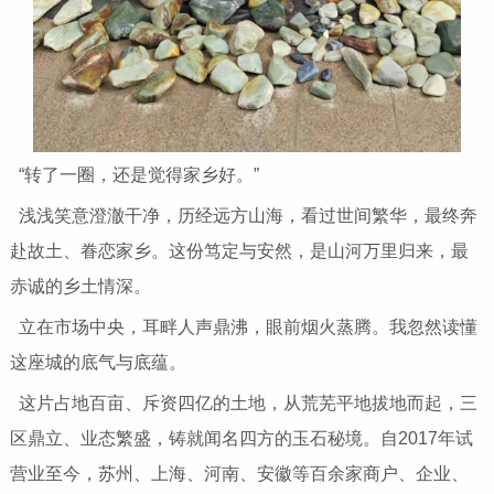
“转了一圈，还是觉得家乡好。”
浅浅笑意澄澈干净，历经远方山海，看过世间繁华，最终奔
赴故土、眷恋家乡。这份笃定与安然，是山河万里归来，最
赤诚的乡土情深。
立在市场中央，耳畔人声鼎沸，眼前烟火蒸腾。我忽然读懂
这座城的底气与底蕴。
这片占地百亩、斥资四亿的土地，从荒芜平地拔地而起，三
区鼎立、业态繁盛，铸就闻名四方的玉石秘境。自2017年试
营业至今，苏州、上海、河南、安徽等百余家商户、企业、