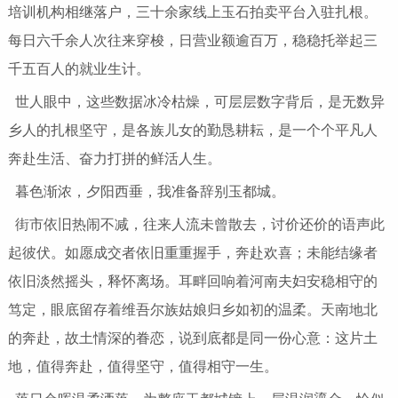
培训机构相继落户，三十余家线上玉石拍卖平台入驻扎根。
每日六千余人次往来穿梭，日营业额逾百万，稳稳托举起三
千五百人的就业生计。
世人眼中，这些数据冰冷枯燥，可层层数字背后，是无数异
乡人的扎根坚守，是各族儿女的勤恳耕耘，是一个个平凡人
奔赴生活、奋力打拼的鲜活人生。
暮色渐浓，夕阳西垂，我准备辞别玉都城。
街市依旧热闹不减，往来人流未曾散去，讨价还价的语声此
起彼伏。如愿成交者依旧重重握手，奔赴欢喜；未能结缘者
依旧淡然摇头，释怀离场。耳畔回响着河南夫妇安稳相守的
笃定，眼底留存着维吾尔族姑娘归乡如初的温柔。天南地北
的奔赴，故土情深的眷恋，说到底都是同一份心意：这片土
地，值得奔赴，值得坚守，值得相守一生。