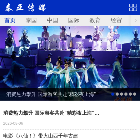
首页
泰国
中国
国际
教育
经贸
华
消费热力攀升 国际游客共赴“精彩夜上海”
消费热力攀升 国际游客共赴“精彩夜上海”…
2026-08-06
电影《八仙！》带火山西千年古建