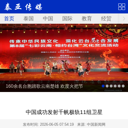
首页
泰国
中国
国际
教育
经贸
华
160余名台胞踏歌云南楚雄 欢度火把节
中国成功发射千帆极轨11组卫星
发布时间:
2026-06-05 07:54:19
来源: 中国新闻网