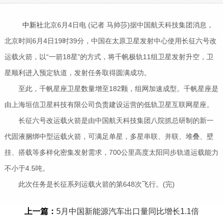
中新社
北京6月4日电 (记者 马帅莎)据中国航天科技集团消息，
北京时间6月4日19时39分，中国在太原卫星发射中心使用长征六号改
运载火箭，以“一箭18星”的方式，将千帆极轨11组卫星发射升空，卫
星顺利进入预定轨道，发射任务取得圆满成功。
至此，千帆星座卫星数量增至182颗，组网加速成型。千帆星座是
由上海垣信卫星科技有限公司负责建设运营的低轨卫星互联网星座。
长征六号改运载火箭是由中国航天科技集团八院抓总研制的新一
代固液捆绑中型运载火箭，可满足单星，多星串联、并联、堆叠、壁
挂、搭载等多样化密集发射需求，700公里高度太阳同步轨道运载能力
不小于4.5吨。
此次任务是长征系列运载火箭的第648次飞行。(完)
上一篇：
5月中国新能源汽车出口量同比增长1.1倍