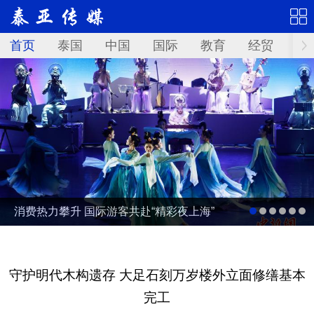
首页
泰国
中国
国际
教育
经贸
华
消费热力攀升 国际游客共赴“精彩夜上海”
守护明代木构遗存 大足石刻万岁楼外立面修缮基本
完工