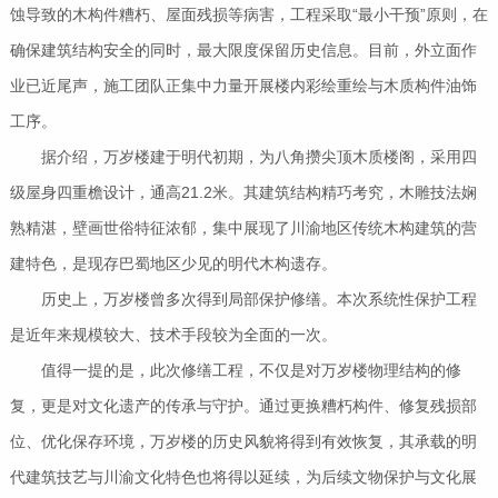
蚀导致的木构件糟朽、屋面残损等病害，工程采取“最小干预”原则，在
确保建筑结构安全的同时，最大限度保留历史信息。目前，外立面作
业已近尾声，施工团队正集中力量开展楼内彩绘重绘与木质构件油饰
工序。
据介绍，万岁楼建于明代初期，为八角攒尖顶木质楼阁，采用四
级屋身四重檐设计，通高21.2米。其建筑结构精巧考究，木雕技法娴
熟精湛，壁画世俗特征浓郁，集中展现了川渝地区传统木构建筑的营
建特色，是现存巴蜀地区少见的明代木构遗存。
历史上，万岁楼曾多次得到局部保护修缮。本次系统性保护工程
是近年来规模较大、技术手段较为全面的一次。
值得一提的是，此次修缮工程，不仅是对万岁楼物理结构的修
复，更是对文化遗产的传承与守护。通过更换糟朽构件、修复残损部
位、优化保存环境，万岁楼的历史风貌将得到有效恢复，其承载的明
代建筑技艺与川渝文化特色也将得以延续，为后续文物保护与文化展