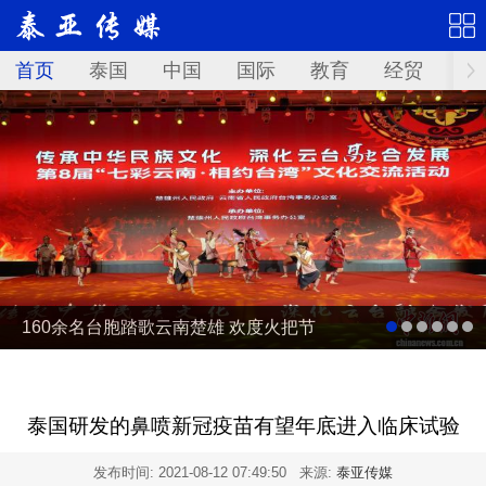
首页
泰国
中国
国际
教育
经贸
华
160余名台胞踏歌云南楚雄 欢度火把节
泰国研发的鼻喷新冠疫苗有望年底进入临床试验
发布时间:
2021-08-12 07:49:50
来源:
泰亚传媒