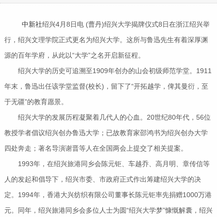
中新社
绍兴4月8日电 (曹丹)绍兴大学揭牌仪式8日在浙江绍兴举
行，绍兴文理学院正式更名为绍兴大学。这所与鲁迅先生有着深厚渊
源的百年学府，从此以“大学”之名开启新征程。
绍兴大学的历史可追溯至1909年创办的山会初级师范学堂。1911
年末，鲁迅出任该学堂监督(校长)，留下了“开拓越学，俾其曼衍，至
于无疆”的教育愿景。
绍兴大学的发展历程凝聚着几代人的心血。20世纪80年代，56位
教授学者倡议绍兴创办鲁迅大学；已故教育家邵鸿书为绍兴创办大学
四处奔走；著名导演谢晋等人在全国两会上提交了相关提案。
1993年，在绍兴旅港同乡会陈元钜、车越乔、高月明、章传信等
人的发起和倡导下，绍兴市委、市政府正式作出筹建绍兴大学的决
定。1994年，香港大兴纺织有限公司董事长陈元钜率先捐赠1000万港
元。同年，绍兴旅港同乡会多位人士为圆“绍兴大学梦”慷慨解囊，绍兴