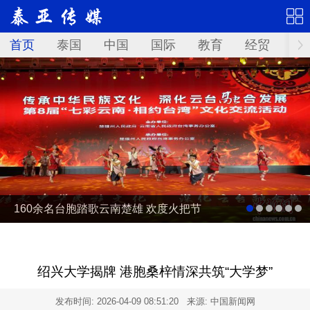
首页
泰国
中国
国际
教育
经贸
华
160余名台胞踏歌云南楚雄 欢度火把节
绍兴大学揭牌 港胞桑梓情深共筑“大学梦”
发布时间:
2026-04-09 08:51:20
来源: 中国新闻网